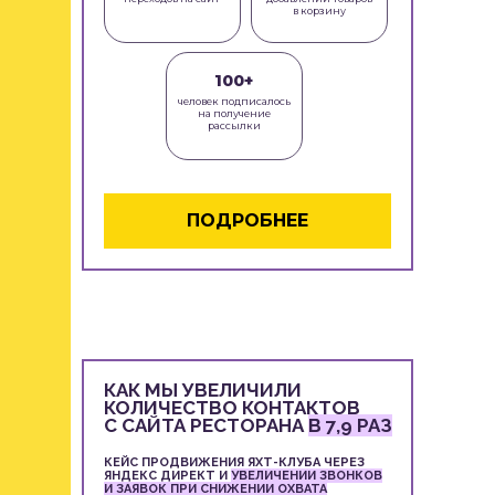
нашу жизнь, кейсы и все
в корзину
новости мира маркетинга
в одном месте.
100+
Присоединяйтесь к нашему
человек подписалось
на получение
телеграм-каналу и будьте
рассылки
в курсе!
ПОДРОБНЕЕ
TELEGRAM
КАК МЫ УВЕЛИЧИЛИ
КОЛИЧЕСТВО КОНТАКТОВ
С САЙТА РЕСТОРАНА
В 7,9 РАЗ
КЕЙС ПРОДВИЖЕНИЯ ЯХТ-КЛУБА ЧЕРЕЗ
ЯНДЕКС ДИРЕКТ И
УВЕЛИЧЕНИИ ЗВОНКОВ
И ЗАЯВОК ПРИ СНИЖЕНИИ ОХВАТА