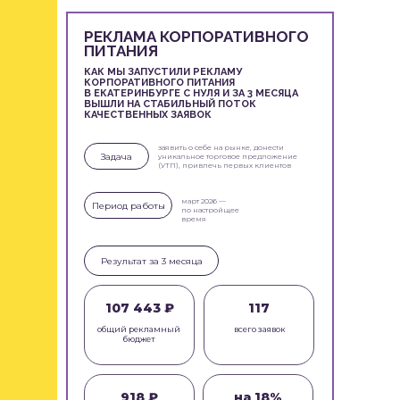
подтверждений
записи через
РЕКЛАМА КОРПОРАТИВНОГО
карты
ПИТАНИЯ
КАК МЫ ЗАПУСТИЛИ РЕКЛАМУ
КОРПОРАТИВНОГО ПИТАНИЯ
В ЕКАТЕРИНБУРГЕ С НУЛЯ И ЗА 3 МЕСЯЦА
ВЫШЛИ НА СТАБИЛЬНЫЙ ПОТОК
ПОДРОБНЕЕ
КАЧЕСТВЕННЫХ ЗАЯВОК
заявить о себе на рынке, донести
Задача
уникальное торговое предложение
(УТП), привлечь первых клиентов
март 2026 —
Период работы
по настройщее
время
Результат за 3 месяца
107 443 ₽
117
общий рекламный
всего заявок
бюджет
918 ₽
на 18%