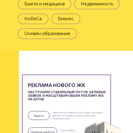
Бьюти и медицина
Недвижимость
HoReCa
Бизнес
Онлайн-образование
КАК МЫ ПОМОГЛИ
РЕКЛАМА НОВОГО ЖК
НОВОЙ СТУДИИ
НАСТРОИЛИ СТАБИЛЬНЫЙ ПОТОК ЦЕЛЕВЫХ
КОСМЕТОЛОГИИ ВЫЙТИ
ЗАЯВОК И МАСШТАБИРОВАЛИ РЕКЛАМУ ЖК
НА АЛТАЕ
ИЗ «ТЕНИ», НАЧАТЬ
РЕГУЛЯРНЫЙ ПРИТОК
Обеспечить стабильный поток целевых
КЛИЕНТОВ
Задача
заявок (контактов потенциальных
покупателей)
И ЗАЛОЖИТЬ ПРОЧНЫЙ
ФУНДАМЕНТ ДЛЯ
Июль 2025 —
Период работы