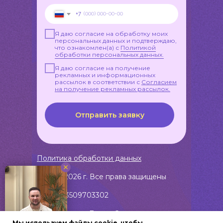
+7
Я даю согласие на обработку моих
персональных данных и подтверждаю,
что ознакомлен(а) с
Политикой
обработки персональных данных.
Я даю согласие на получение
рекламных и информационных
рассылок в соответствии с
Согласием
на получение рекламных рассылок.
Отправить заявку
Политика обработки данных
© 2018-2026 г. Все права защищены
ИНН 583509703302
ИП Воропаев Денис Сергеевич
Мы используем файлы cookie, чтобы