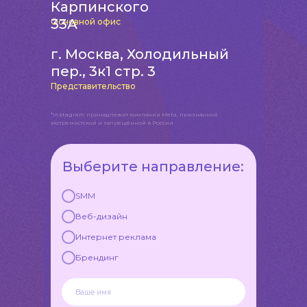
Карпинского
33А
Основной офис
г. Москва, Холодильный
пер., 3к1 стр. 3
Представительство
*Instagram принадлежит компании Meta, признанной
экстремистской и запрещённой в России
Выберите направление:
SMM
Веб-дизайн
Интернет реклама
Брендинг