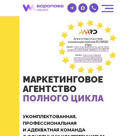
Агентство участник
номинации премии RUWARD
2025
Кейс:
Как мы добились для сети
студий массажа заявок по 350 ₽
Кейс:
Как мы через
контекстную рекламу
снизили CPS в 10 раз
МАРКЕТИНГОВОЕ
АГЕНТСТВО
ПОЛНОГО ЦИКЛА
УКОМПЛЕКТОВАННАЯ,
ПРОФЕССИОНАЛЬНАЯ
И АДЕКВАТНАЯ КОМАНДА