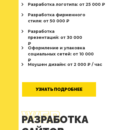
МАРКЕТИНГА
Разработка логотипа: от 25 000 ₽
Разработка фирменного
Полезные статьи для бизнеса,
стиля: от 50 000 ₽
развлекательные посты про
нашу жизнь, кейсы и все
Разработка
новости мира маркетинга
презентаций: от 30 000
в одном месте.
₽
Оформление и упаковка
Присоединяйтесь к нашему
социальных сетей: от 10 000
телеграм-каналу и будьте
₽
Моушен дизайн: от 2 000 ₽ / час
в курсе!
TELEGRAM
УЗНАТЬ ПОДРОБНЕЕ
РАЗРАБОТКА