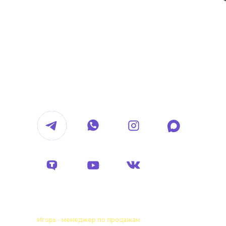
Обсудить проект
hello@voropaevmedia.com
*
+7 963 107-37-41
Игорь - менеджер по продажам