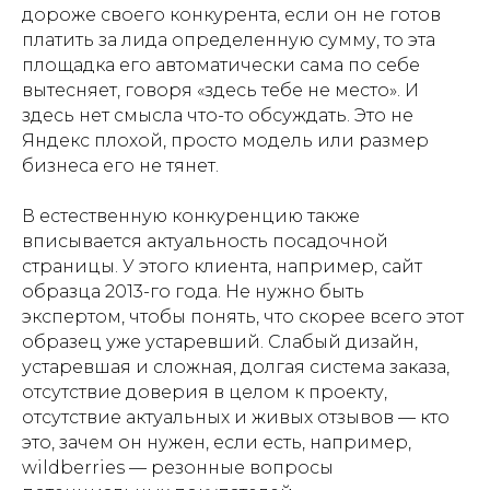
дороже своего конкурента, если он не готов
телеграм-каналу и будьте
платить за лида определенную сумму, то эта
в курсе!
площадка его автоматически сама по себе
вытесняет, говоря «здесь тебе не место». И
здесь нет смысла что-то обсуждать. Это не
TELEGRAM
Яндекс плохой, просто модель или размер
бизнеса его не тянет.
В естественную конкуренцию также
вписывается актуальность посадочной
страницы. У этого клиента, например, сайт
образца 2013-го года. Не нужно быть
экспертом, чтобы понять, что скорее всего этот
образец уже устаревший. Слабый дизайн,
устаревшая и сложная, долгая система заказа,
отсутствие доверия в целом к проекту,
отсутствие актуальных и живых отзывов — кто
это, зачем он нужен, если есть, например,
wildberries — резонные вопросы