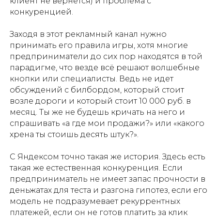
клиент не вернется) и проблема с
конкуренцией.
Заходя в этот рекламный канал нужно
принимать его правила игры, хотя многие
предприниматели до сих пор находятся в той
парадигме, что везде всё решают волшебные
кнопки или специалисты. Ведь не идет
обсуждений с билбордом, который стоит
возле дороги и который стоит 10 000 руб. в
БУДЬ В ТЕМЕ
месяц. Ты же не будешь кричать на него и
спрашивать «а где мои продажи?» или «какого
МАРКЕТИНГА
хрена ты стоишь десять штук?».
Полезные статьи для бизнеса,
С Яндексом точно такая же история. Здесь есть
развлекательные посты про
такая же естественная конкуренция. Если
нашу жизнь, кейсы и все
предприниматель не имеет запас прочности в
новости мира маркетинга
деньжатах для теста и разгона гипотез, если его
в одном месте.
модель не подразумевает рекуррентных
платежей, если он не готов платить за клик
Присоединяйтесь к нашему