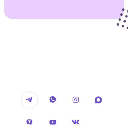
Обсудить проект
hello@voropaevmedia.com
*