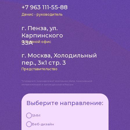
+7 963 111-55-88
Денис - руководитель
г. Пенза, ул.
Карпинского
33А
Основной офис
г. Москва, Холодильный
пер., 3к1 стр. 3
Представительство
*Instagram принадлежит компании Meta, признанной
экстремистской и запрещённой в России
Выберите направление:
SMM
Веб-дизайн