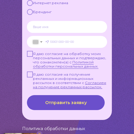
Интернет реклама
Брендинг
+7
Я даю согласие на обработку моих
персональных данных и подтверждаю,
что ознакомлен(а) с
Политикой
обработки персональных данных.
Я даю согласие на получение
рекламных и информационных
рассылок в соответствии с
Согласием
на получение рекламных рассылок.
Отправить заявку
Политика обработки данных