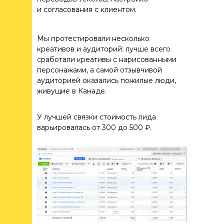
развлекательные посты про
и согласования с клиентом.
нашу жизнь, кейсы и все
новости мира маркетинга
в одном месте.
Мы протестировали несколько
креативов и аудиторий: лучше всего
Присоединяйтесь к нашему
сработали креативы с нарисованными
телеграм-каналу и будьте
персонажами, а самой отзывчивой
в курсе!
аудиторией оказались пожилые люди,
живущие в Канаде.
TELEGRAM
У лучшей связки стоимость лида
варьировалась от 300 до 500 ₽.