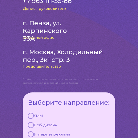
+7 963 111-55-88
Денис - руководитель
г. Пенза, ул.
Карпинского
33А
Основной офис
г. Москва, Холодильный
пер., 3к1 стр. 3
Представительство
*Instagram принадлежит компании Meta, признанной
экстремистской и запрещённой в России
Выберите направление:
SMM
Веб-дизайн
Интернет реклама