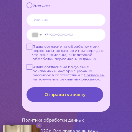
Брендинг
+7
Я даю согласие на обработку моих
персональных данных и подтверждаю,
что ознакомлен(а) с
Политикой
обработки персональных данных.
Я даю согласие на получение
рекламных и информационных
рассылок в соответствии с
Согласием
на получение рекламных рассылок.
Отправить заявку
Политика обработки данных
© 2018-2026 г. Все права защищены