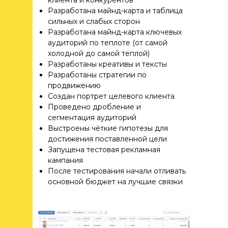
клиента и конкурентов
БУДЬ В ТЕМЕ
Разработана майнд-карта и таблица
МАРКЕТИНГА
сильных и слабых сторон
Разработана майнд-карта ключевых
аудиторий по теплоте (от самой
Полезные статьи для бизнеса,
холодной до самой теплой)
развлекательные посты про
Разработаны креативы и тексты
нашу жизнь, кейсы и все
Разработаны стратегии по
новости мира маркетинга
продвижению
в одном месте.
Создан портрет целевого клиента
Проведено дробление и
Присоединяйтесь к нашему
сегментация аудиторий
телеграм-каналу и будьте
Выстроены чёткие гипотезы для
в курсе!
достижения поставленной цели
Запущена тестовая рекламная
кампания
TELEGRAM
После тестирования начали отливать
основной бюджет на лучшие связки