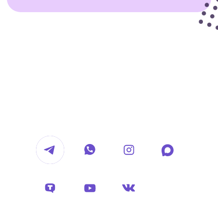
Обсудить проект
hello@voropaevmedia.com
*