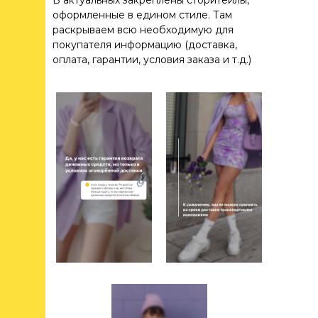
В актуальных закреплены сторитейлы,
оформленные в едином стиле. Там
Полезные статьи для бизнеса,
раскрываем всю необходимую для
развлекательные посты про
покупателя информацию (доставка,
нашу жизнь, кейсы и все
оплата, гарантии, условия заказа и т.д.)
новости мира маркетинга
в одном месте.
Присоединяйтесь к нашему
телеграм-каналу и будьте
в курсе!
TELEGRAM