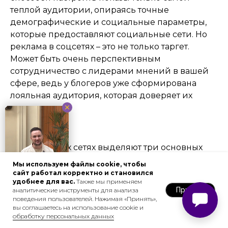
теплой аудитории, опираясь точные
демографические и социальные параметры,
которые предоставляют социальные сети. Но
реклама в соцсетях – это не только таргет.
Может быть очень перспективным
сотрудничество с лидерами мнений в вашей
сфере, ведь у блогеров уже сформирована
лояльная аудитория, которая доверяет их
словам.
В социальных сетях выделяют три основных
типа рекламы:
Мы используем файлы cookie, чтобы
сайт работал корректно и становился
удобнее для вас.
Также мы применяем
Органическая
Принять
аналитические инструменты для анализа
поведения пользователей. Нажимая «Принять»,
Это контент, который расширяет охват
вы соглашаетесь на использование cookie и
аудитории естественным образом, через
обработку персональных данных
реакции пользователей: лайками,