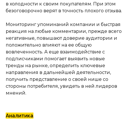
в холодности к своим покупателям. При этом
безоговорочно верят в точность плохого отзыва.
Мониторинг упоминаний компании и быстрая
реакция на любые комментарии, прежде всего
негативные, повышают доверие аудитории и
положительно влияют на ее общую
вовлеченность. А еще взаимодействие с
подписчиками помогает выявить новые
тренды на рынке, определить ключевые
направления в дальнейшей деятельности,
получить представление о своей нише со
Мы используем разные
стороны потребителя, увидеть в ней лидеров
инструменты для создания
мнений.
контента и привлечения
новых клиентов. Поэтому мы
выделили основные услуги:
создание контента, видео и
Аналитика
фотомонтаж, копирайтинг и
т.д., чтобы вам было проще