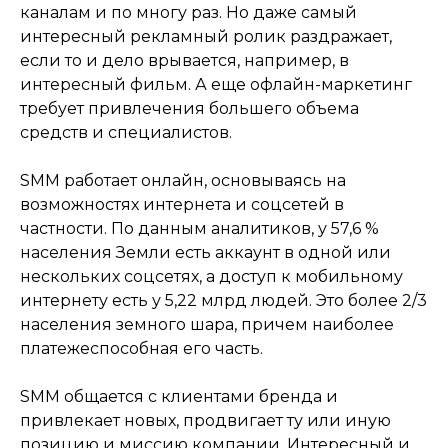
каналам и по многу раз. Но даже самый
интересный рекламный ролик раздражает,
если то и дело врывается, например, в
интересный фильм. А еще офлайн-маркетинг
требует привлечения большего объема
средств и специалистов.
SMM работает онлайн, основываясь на
возможностях интернета и соцсетей в
частности. По данным аналитиков, у 57,6 %
населения Земли есть аккаунт в одной или
нескольких соцсетях, а доступ к мобильному
SMM-менеджер — это прежде
интернету есть у 5,22 млрд людей. Это более 2/3
всего маркетолог. Если
населения земного шара, причем наиболее
подключать традиционный
платежеспособная его часть.
маркетинг и SMM в комплексе,
если они грамотно дополняют
друг друга, это становится
SMM общается с клиентами бренда и
надежным способом расширить
привлекает новых, продвигает ту или иную
охват существующих и
позицию и миссию компании. Интересный и