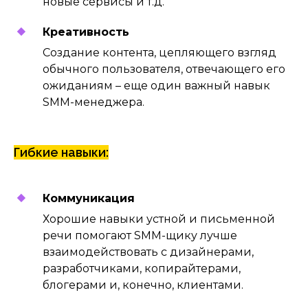
новые сервисы и т.д.
подписчиков, делает упор
не столько на количество, как
Креативность
на качество и всегда думает
о бренде и его ценностях.
Создание контента, цепляющего взгляд
обычного пользователя, отвечающего его
ожиданиям – еще один важный навык
SMM-менеджера.
Гибкие навыки:
Коммуникация
Хорошие навыки устной и письменной
речи помогают SMM-щику лучше
взаимодействовать с дизайнерами,
разработчиками, копирайтерами,
блогерами и, конечно, клиентами.