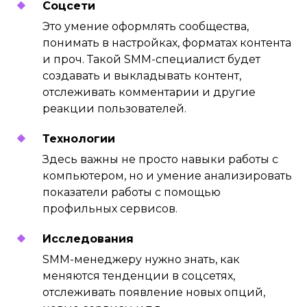
Соцсети
Это умение оформлять сообщества,
понимать в настройках, форматах контента
и проч. Такой SMM-специалист будет
создавать и выкладывать контент,
отслеживать комментарии и другие
реакции пользователей.
Технологии
Здесь важны не просто навыки работы с
компьютером, но и умение анализировать
показатели работы с помощью
Для регулярных публикаций
профильных сервисов.
специалист всегда заранее
готовит контент-план. Правильно
выстроенная последовательность
Исследования
в итоге приводит к нужной
SMM-менеджеру нужно знать, как
конверсии. При этом SMM-щик
меняются тенденции в соцсетях,
должен отдавать себе отчет, что
он знает аудиторию, хотя бы
отслеживать появление новых опций,
демографические показатели