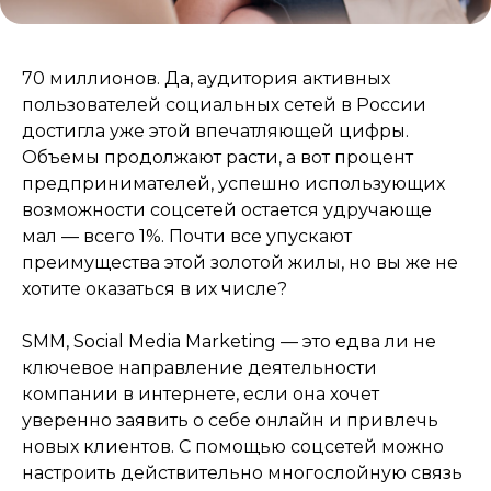
70 миллионов. Да, аудитория активных
пользователей социальных сетей в России
достигла уже этой впечатляющей цифры.
Объемы продолжают расти, а вот процент
предпринимателей, успешно использующих
возможности соцсетей остается удручающе
мал — всего 1%. Почти все упускают
преимущества этой золотой жилы, но вы же не
хотите оказаться в их числе?
Проведем для вас
SMM, Social Media Marketing — это едва ли не
бесплатную консультацию,
ключевое направление деятельности
на которой расскажем,
какие действия можно
компании в интернете, если она хочет
предпринять, чтобы ваш
уверенно заявить о себе онлайн и привлечь
бренд привлекал больше
новых клиентов. С помощью соцсетей можно
внимания и новых
настроить действительно многослойную связь
клиентов через