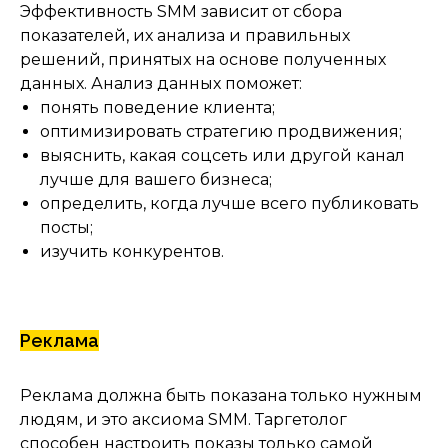
Эффективность SMM зависит от сбора
сориентироваться и выбрать
показателей, их анализа и правильных
то, что нужно
решений, принятых на основе полученных
данных. Анализ данных поможет:
Посмотреть тарифы
понять поведение клиента;
оптимизировать стратегию продвижения;
выяснить, какая соцсеть или другой канал
лучше для вашего бизнеса;
определить, когда лучше всего публиковать
посты;
изучить конкурентов.
Реклама
Реклама должна быть показана только нужным
людям, и это аксиома SMM. Таргетолог
способен настроить показы только самой