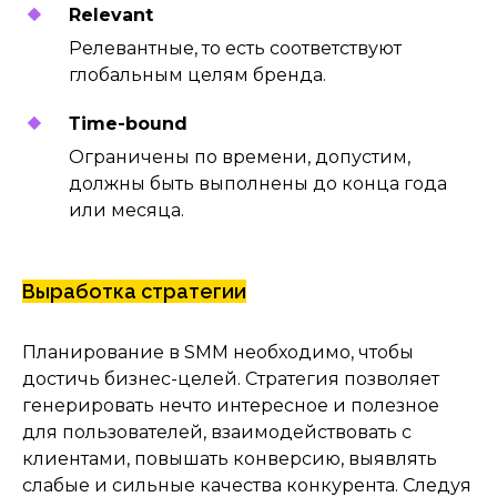
Relevant
Релевантные, то есть соответствуют
С помощью контента можно
глобальным целям бренда.
удержать и разогреть
существующую аудиторию,
Тime-bound
привлечь новых подписчиков
и держать активность в
Ограничены по времени, допустим,
сообществе на приличном уровне.
должны быть выполнены до конца года
Среди проверенных вариантов
или месяца.
взаимодействия – различные
конкурсы, блицы «вопрос-ответ»,
опросы от бренда и еще с десяток
других типов контента.
Выработка стратегии
Экспериментируйте с новыми
форматами, но обязательно
отслеживайте их показатели,
Планирование в SMM необходимо, чтобы
чтобы не распылять усилия
достичь бизнес-целей. Стратегия позволяет
на бесполезные, а порой и
генерировать нечто интересное и полезное
вредные для вас решения.
для пользователей, взаимодействовать с
клиентами, повышать конверсию, выявлять
слабые и сильные качества конкурента. Следуя