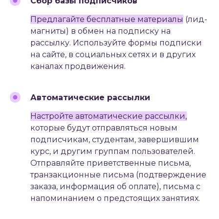
Сбор базы подписчиков
Предлагайте бесплатные материалы
(лид-
магниты)
в обмен на подписку на
рассылку. Используйте формы подписки
на сайте, в социальных сетях и в других
каналах продвижения.
Автоматические рассылки
Настройте автоматические рассылки,
которые будут отправляться новым
подписчикам, студентам, завершившим
курс, и другим группам пользователей.
Скорее всего ваши
Отправляйте приветственные письма,
конкуренты уже активно
транзакционные письма
(подтверждение
используют поисковые
заказа, информация об оплате)
, письма с
системы, контекстную
рекламу, продвигаются
напоминанием о предстоящих занятиях.
в социальных сетях. Начните
и вы — свяжитесь с нами