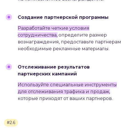
Создание партнерской программы
Разработайте четкие условия
сотрудничества,
определите размер
вознаграждения, предоставьте партнерам
необходимые рекламные материалы.
Если вы хотите привлечь
клиентов, увеличить
конверсию и повысить
Отслеживание результатов
количество заявок, оставьте
партнерских кампаний
заявку на консультацию.
Мы готовы помочь вам
Используйте специальные инструменты
настроить эффективное
продвижение и достичь
для отслеживания трафика и продаж,
высоких результатов!
которые приходят от ваших партнеров.
ПОЛУЧИТЬ КОНСУЛЬТАЦИЮ