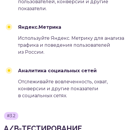
пользователей, конверсии и другие
показатели.
БУДЬ В ТЕМЕ
Яндекс.Метрика
МАРКЕТИНГА
Используйте Яндекс. Метрику для анализа
трафика и поведения пользователей
Полезные статьи для бизнеса,
развлекательные посты про
из России.
нашу жизнь, кейсы и все
новости мира маркетинга
в одном месте.
Аналитика социальных сетей
Отслеживайте вовлеченность, охват,
Присоединяйтесь к нашему
телеграм-каналу и будьте
конверсии и другие показатели
в курсе!
в социальных сетях.
TELEGRAM