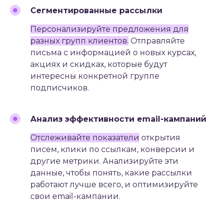
любым удобным способом
Сегментированные рассылки
и мы поможем!
Персонализируйте предложения для
разных групп клиентов.
Отправляйте
письма с информацией о новых курсах,
ОСТАВИТЬ ЗАЯВКУ
акциях и скидках, которые будут
интересны конкретной группе
подписчиков.
#3
Анализ эффективности email-кампаний
АНАЛИЗ И ОПТИМИЗАЦИЯ
РЕКЛАМНЫХ КАМПАНИЙ
Отслеживайте показатели
открытия
писем, клики по ссылкам, конверсии и
другие метрики. Анализируйте эти
данные, чтобы понять, какие рассылки
#3.1
работают лучше всего, и оптимизируйте
ИСПОЛЬЗОВАНИЕ
свои email-кампании.
АНАЛИТИЧЕСКИХ
ИНСТРУМЕНТОВ