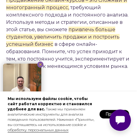
Продвижение онлайн-курсов – это сложный и
многогранный процесс,
требующий
комплексного подхода и постоянного анализа.
Используя методы и стратегии, описанные в
этой статье, вы сможете
привлечь больше
студентов, увеличить продажи и построить
успешный бизнес
в сфере онлайн-
образования. Помните, что успех приходит к
тем, кто постоянно учится, экспериментирует и
адаптируется к меняющимся условиям рынка.
Удачи!
Мы используем файлы cookie, чтобы
сайт работал корректно и становился
удобнее для вас.
Также мы применяем
Принять
аналитические инструменты для анализа
поведения пользователей. Нажимая «Принять»,
Понравилась статья?
вы соглашаетесь на использование cookie и
обработку персональных данных