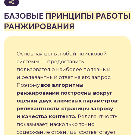
ТРИ ОСНОВНЫХ
ЭТАПА
РАБОТЫ С ПОИСКОМ
1. Сканирование
— поисковые
роботы обходят страницы сайта,
переходя по ссылкам и собирая
информацию о содержимом
2. Индексирование
— собранные
данные анализируются,
обрабатываются и добавляются
в поисковую базу данных для
быстрого доступа
3. Ранжирование
— при поступлении
запроса система оценивает
проиндексированные страницы
и выстраивает их в порядке
релевантности