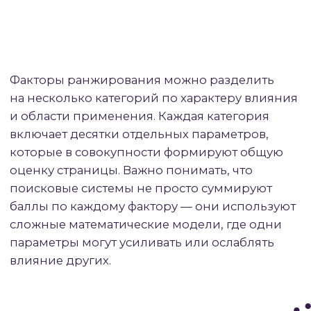
и достоверность.
Особенно критичны
эти параметры для сайтов категории
YMYL (Your Money or Your Life) —
медицинских, финансовых, юридических
ресурсов, где недостоверная
информация может нанести реальный
вред пользователям.
#5.2
АЛГОРИТМЫ ЯНДЕКС
Яндекс традиционно делает больший акцент
на поведенческих факторах и коммерческих
сигналах, особенно при ранжировании сайтов
для запросов с коммерческим намерением.
Российский поисковик активно развивает
собственные нейросетевые технологии,
адаптированные под особенности русского
языка и российского интернета.