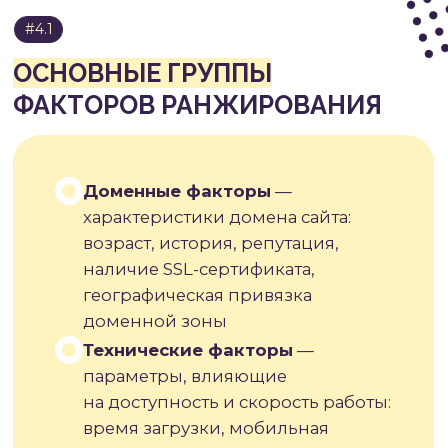
Матрикснет
— технология
машинного обучения,
объединяющая множество
факторов ранжирования
в единую модель оценки
Палех и Королёв
— алгоритмы
для понимания смысла запросов
и страниц без прямого
совпадения ключевых слов
Андромеда
— технология
семантического анализа,
учитывающая синонимы
и связанные термины
YATI
— алгоритм на основе
трансформеров для глубокого
понимания текстов
Корней
— обновление 2025 года,
усиливающее значение
экспертности и опыта авторов
контента
Спектр
— набор алгоритмов для
оценки коммерческих сайтов
по критериям качества