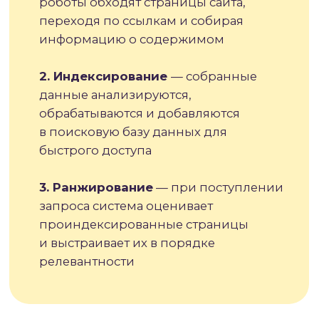
С ранжированием ситуация сложнее —
здесь нет кнопки «поднять позиции».
Улучшение ранжирования требует
комплексной работы по оптимизации
контента, технических параметров,
наращиванию ссылочного профиля
и улучшению пользовательского опыта.
«Индексация открывает дверь
в поисковую систему, но именно
ранжирование определяет, в какую
комнату вас пустят — в просторный зал
на первом этаже или в тесную кладовку
на чердаке. Без качественной
индексации ранжирование невозможно,
но одной индексации недостаточно для
успеха.»