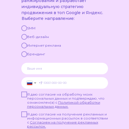
ранжирования и разработает
копирование чужого контента — все эти
индивидуальную стратегию
методы легко распознаются
продвижения в топ Google и Яндекс.
современными алгоритмами и могут
Выберите направление:
привести к наложению санкций. Вместо
этого поисковики всё больше
SMM
ориентируются на реальную пользу
Веб-дизайн
сайта для посетителей и естественные
сигналы доверия.
Интернет реклама
Брендинг
#5
АЛГОРИТМЫ РАНЖИРОВАНИЯ
+7
GOOGLE И ЯНДЕКС:
КАК ОНИ
РАБОТАЮТ
Я даю согласие на обработку моих
персональных данных и подтверждаю, что
Алгоритмы ранжирования представляют
ознакомлен(а) с
Политикой обработки
персональных данных.
собой сложные математические модели
и наборы правил, определяющие порядок
Я даю согласие на получение рекламных и
отображения страниц в поисковой выдаче.
информационных рассылок в соответствии
с
Согласием на получение рекламных
Google и Яндекс разрабатывают собственные
рассылок.
алгоритмы, которые постоянно