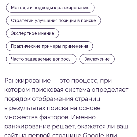
ранжирования критически важно для
Методы и подходы к ранжированию
владельцев сайтов, маркетологов и всех,
кто стремится привлечь целевую
Стратегии улучшения позиций в поиске
аудиторию из поисковых систем.
Экспертное мнение
Практические примеры применения
#1
ЧТО ТАКОЕ РАНЖИРОВАНИЕ
Часто задаваемые вопросы
Заключение
И ПОЧЕМУ ОНО ВАЖНО ДЛЯ
ВАШЕГО САЙТА
Ранжирование представляет
собой алгоритмическую систему
оценки и упорядочивания веб-
страниц в результатах поиска
.
Когда пользователь вводит запрос
в строку поиска, поисковая система
не просто показывает случайный
набор сайтов — она тщательно