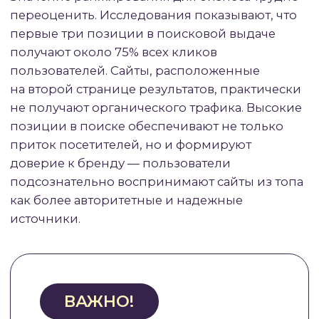
понимать, что ранжирование работает
не только в классических поисковиках —
аналогичные принципы применяются
в маркетплейсах, социальных сетях,
видеоплатформах и других сервисах.
#2
БАЗОВЫЕ
ПРИНЦИПЫ РАБОТЫ
РАНЖИРОВАНИЯ
Основная цель любой поисковой
системы — предоставить
пользователю наиболее полезный
и релевантный ответ на его запрос.
Поэтому
все алгоритмы
ранжирования построены вокруг
оценки двух ключевых параметров: