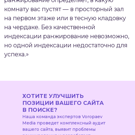
Вес каждого фактора зависит от типа
запроса и тематики сайта.
Для
информационных запросов большее
значение имеют текстовые факторы
и качество контента. Для коммерческих
запросов критически важны
поведенческие и коммерческие
факторы. Локальные запросы требуют
особого внимания к географическим
сигналам и наличию информации
в локальных справочниках.
ХОТИТЕ УЛУЧШИТЬ
ПОЗИЦИИ ВАШЕГО САЙТА
Эволюция алгоритмов ранжирования
В ПОИСКЕ?
привела к тому, что простые
манипулятивные техники больше
Наша команда экспертов Voropaev
не работают. Массовая закупка ссылок,
Media проведет комплексный аудит
вашего сайта, выявит проблемы
переспам ключевыми словами,