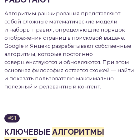
Полнота раскрытия темы
—
страница должна исчерпывающе
отвечать на вопрос пользователя,
чтобы ему не пришлось
возвращаться в поиск
за дополнительной информацией.
Анализ конкурентов из топ-10
показывает, какие аспекты темы
следует обязательно осветить. При
этом важен баланс — избыточная
«вода» ради объема вредит
восприятию и может снизить
позиции.
Использование ключевых слов
—
естественное присутствие целевых
запросов и LSI-слов помогает
поисковым системам определить
тематику страницы. Однако переспам