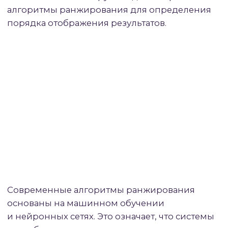
последовательных, но принципиально
разных процесса. Индексация — это
добавление страницы в базу данных
поисковой системы, своего рода
«регистрация» сайта в поиске.
Ранжирование же определяет, на какой
позиции эта проиндексированная страница
будет показана пользователям
по конкретному запросу.
Проиндексированная страница
не обязательно будет участвовать
в ранжировании.
Если поисковая система считает контент
страницы низкокачественным, дублирующим
или нерелевантным всем возможным
запросам, она может не показывать эту
страницу в результатах поиска, хотя
технически она присутствует в индексе.
Именно поэтому факт индексации сайта
не гарантирует получение трафика — нужна