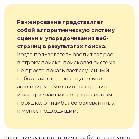
Ранжирование — это динамический
процесс. Даже если вы не вносите
изменений в свой сайт, позиции
могут колебаться из-за обновлений
алгоритмов, действий конкурентов
или изменения поведения
пользователей. Работа над
ранжированием требует
постоянного внимания и анализа.
В современном интернете
ранжирование определяет видимость
бизнеса в цифровом пространстве.
Компании вкладывают значительные
ресурсы в поисковую оптимизацию
именно потому, что органический трафик
из поиска остается одним из самых
качественных и конверсионных каналов
привлечения клиентов. При этом важно