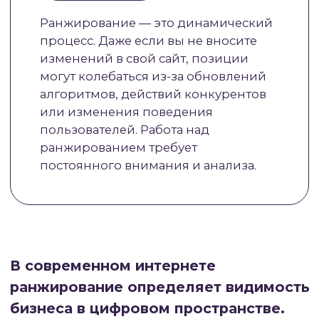
релевантности страницы запросу
и качества контента.
Релевантность
показывает, насколько точно
содержание страницы соответствует
поисковому намерению пользователя,
а качество отражает полезность,
достоверность и удобство восприятия
информации.
Процесс ранжирования начинается задолго
до того, как пользователь увидит результаты.
Сначала поисковые роботы сканируют веб-
страницы, извлекая информацию
о их содержании, структуре и технических
параметрах. Затем эти данные
обрабатываются и сохраняются в индексе —
огромной базе данных, содержащей
информацию о миллиардах страниц. Когда
пользователь вводит запрос, система
мгновенно анализирует индекс и применяет
алгоритмы ранжирования для определения
порядка отображения результатов.