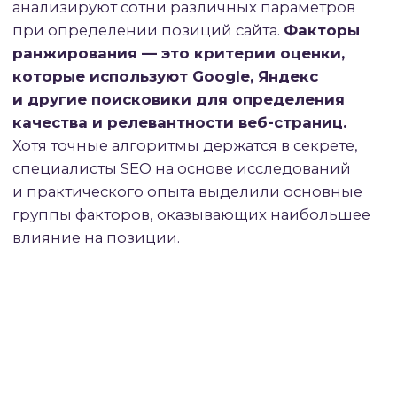
Важнейшим направлением развития
алгоритмов Google стала концепция
E-E-A-T (Experience, Expertise,
Authoritativeness, Trustworthiness) —
опыт, экспертность, авторитетность