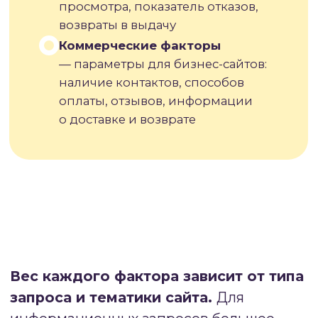
Алгоритмы поисковых систем
обновляются постоянно — Google
вносит изменения несколько раз
в день, хотя крупные обновления
происходят несколько раз в год.
Поэтому стратегия продвижения
должна быть гибкой и адаптивной,
основанной на создании реальной
ценности для пользователей, а не на
эксплуатации временных
уязвимостей алгоритмов.
#6
КОНТЕНТНЫЕ И ТЕКСТОВЫЕ
ФАКТОРЫ РАНЖИРОВАНИЯ
Качество контента остается одним
из фундаментальных факторов
ранжирования, определяющих успех сайта