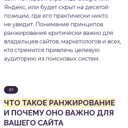
анализирует миллионы страниц
и выстраивает их в определенном
порядке, от наиболее релевантных
к менее подходящим.
Значение ранжирования для бизнеса трудно
переоценить. Исследования показывают, что
первые три позиции в поисковой выдаче
получают около 75% всех кликов
пользователей. Сайты, расположенные
на второй странице результатов, практически
не получают органического трафика. Высокие
позиции в поиске обеспечивают не только
приток посетителей, но и формируют
доверие к бренду — пользователи
подсознательно воспринимают сайты из топа
как более авторитетные и надежные
источники.
ВАЖНО!