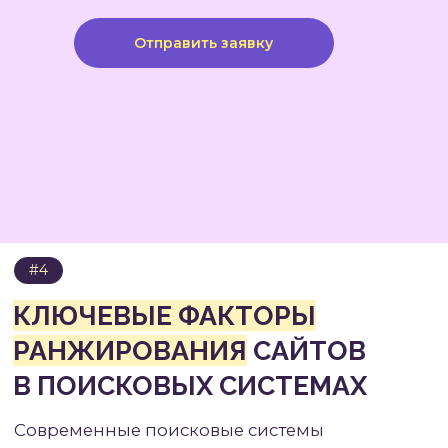
совершенствуются и обновляются. При этом
основная философия остается схожей — найти
Отправить заявку
и показать пользователю максимально
полезный и релевантный контент.
#5.1
КЛЮЧЕВЫЕ
АЛГОРИТМЫ
GOOGLE
Google использует комплексную систему
алгоритмов, каждый из которых отвечает
за определенный аспект ранжирования.
В основе лежит алгоритм PageRank,
оценивающий авторитетность страницы
на основе ссылочного графа интернета. Хотя
PageRank больше не является единственным
определяющим фактором, он остается важной
составляющей общей оценки.