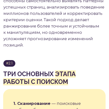
работа над факторами ранжирования.
Процесс индексации можно ускорить,
отправив карту сайта (sitemap.xml)
в панели вебмастера или запросив
переиндексацию конкретных страниц.