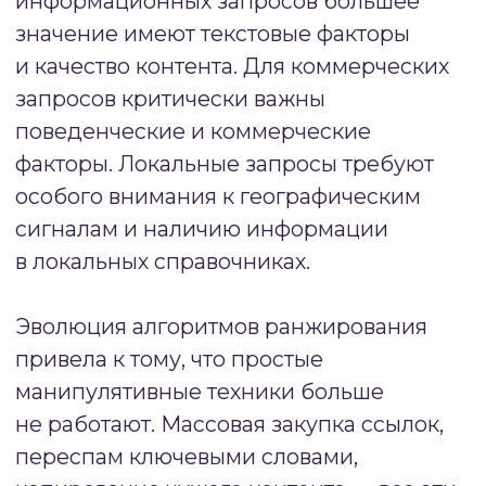
в поисковой выдаче. Поисковые системы
стремятся показывать страницы, которые
максимально полно отвечают на запрос
пользователя, предоставляют достоверную
информацию и решают конкретную
проблему посетителя. При этом современные
алгоритмы оценивают не только наличие
ключевых слов, но и глубину проработки
темы, экспертность подачи материала,
актуальность данных.
#6.1
КЛЮЧЕВЫЕ
ПАРАМЕТРЫ
КОНТЕНТНЫХ ФАКТОРОВ
Релевантность поисковому запросу
—
первичный критерий оценки. Страница
должна соответствовать намерению
пользователя, вводящего конкретный
запрос. Информационный запрос
требует развернутой статьи