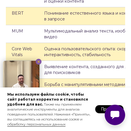
и оценки контента
BERT
Понимание естественного языка и конте
в запросе
MUM
Мультимодальный анализ текста, изобр
видео
Текстовые факторы особенно важны
Core Web
Оценка пользовательского опыта: скорос
для информационного
Vitals
интерактивность, стабильность
ранжирования.
При продвижении
статей, блогов, справочников
Helpful
Выявление контента, созданного для лю
качественный контент может
Content
для поисковиков
компенсировать недостаток внешних
ссылок. Однако для коммерческих
Spam
Борьба с манипулятивными методами и
запросов текстовых факторов
Updates
низкокачественным контентом
недостаточно — необходима работа над
Мы используем файлы cookie, чтобы
сайт работал корректно и становился
поведенческими и коммерческими
удобнее для вас.
Также мы применяем
сигналами.
Принять
аналитические инструменты для анализа
поведения пользователей. Нажимая «Принять»,
вы соглашаетесь на использование cookie и
#7
обработку персональных данных