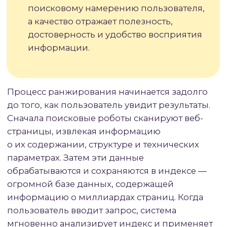
Важный принцип ранжирования —
контекстность оценки. Одна и та же страница
может занимать разные позиции для
различных запросов или пользователей.
Поисковые системы учитывают
географическое положение пользователя,
историю его поисков, тип устройства и даже
время суток. Персонализация результатов
позволяет показывать более подходящий
контент, но усложняет объективную оценку
позиций сайта.
#3
РАЗНИЦА МЕЖДУ
РАНЖИРОВАНИЕМ
И ИНДЕКСАЦИЕЙ:
ПОЧЕМУ
ЭТО НЕ ОДНО И ТО ЖЕ
Многие владельцы сайтов путают понятия
индексации и ранжирования, считая
их синонимами. На самом деле это два