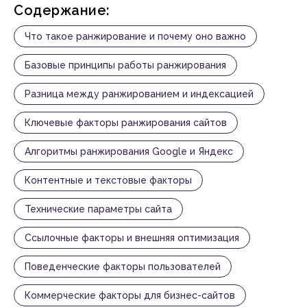
Содержание:
Что такое ранжирование и почему оно важно
Базовые принципы работы ранжирования
Разница между ранжированием и индексацией
Ключевые факторы ранжирования сайтов
Алгоритмы ранжирования Google и Яндекс
Ранжирование — это процесс, при
Контентные и текстовые факторы
котором поисковая система определяет
порядок отображения страниц
Технические параметры сайта
в результатах поиска на основе
множества факторов. Именно
Ссылочные факторы и внешняя оптимизация
ранжирование решает, окажется ли ваш
сайт на первой странице Google или
Поведенческие факторы пользователей
Яндекс, или будет скрыт на десятой
позиции, где его практически никто
Коммерческие факторы для бизнес-сайтов
не увидит. Понимание принципов