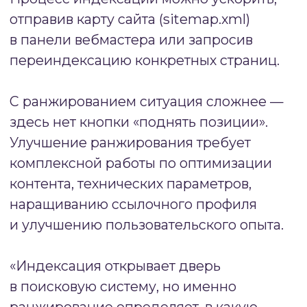
уникальность текста, наличие
ключевых слов, полнота
раскрытия темы, актуальность
информации
Ссылочные факторы
— внешние ссылки на сайт:
количество, качество донорских
ресурсов, релевантность анкоров,
естественность ссылочного
профиля
Поведенческие факторы
— действия пользователей
на сайте: время сеанса, глубина
просмотра, показатель отказов,
возвраты в выдачу
Коммерческие факторы
— параметры для бизнес-сайтов:
наличие контактов, способов
оплаты, отзывов, информации
о доставке и возврате