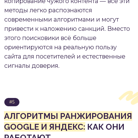
с подробным объяснением темы.
Транзакционный запрос ожидает
карточку товара или услуги
с возможностью покупки.
Навигационный запрос должен
привести пользователя на конкретный
раздел или бренд.
Уникальность и оригинальность
—
поисковики выявляют и понижают
позиции дублированного контента.
Уникальность оценивается не только
на техническом уровне (отсутствие
копипаста), но и с точки зрения
оригинальности подачи информации.
Даже если тема широко освещена
в интернете, ваш контент должен
предлагать новый угол зрения,
дополнительные данные, экспертное
мнение или практические кейсы.