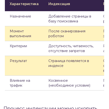
влияние других.
Характеристика
Индексация
Ра
Назначение
Добавление страницы в
Оп
базу поисковика
рез
#4.1
ОСНОВНЫЕ ГРУППЫ
Момент
После сканирования
Пр
ФАКТОРОВ РАНЖИРОВАНИЯ
выполнения
роботом
за
Критерии
Доступность, читаемость,
Рел
Доменные факторы
—
отсутствие запретов
ав
характеристики домена сайта:
возраст, история, репутация,
Результат
Страница появляется в
Ст
наличие SSL-сертификата,
индексе
оп
географическая привязка
вы
доменной зоны
Технические факторы
—
Влияние на
Косвенное
Пр
параметры, влияющие
трафик
(необходимое условие)
ви
на доступность и скорость работы:
время загрузки, мобильная
адаптация, корректность кода,
структура сайта
Контентные факторы
— качество
и релевантность содержимого: