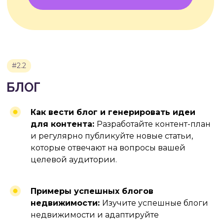
КОНТЕКСТНАЯ
РЕКЛАМА — ОДИН
ИЗ НАШИХ ОСНОВНЫХ
КОЗЫРЕЙ НАРЯДУ
С SEO
Познакомьтесь с нашим
Как вести блог и генерировать идеи
агентством, изучите наши
для контента:
Разработайте контент-план
подходы и кейсы, оставьте
и регулярно публикуйте новые статьи,
заявку для бесплатной
консультации по вашему
которые отвечают на вопросы вашей
проекту
целевой аудитории.
УЗНАТЬ ПОДРОБНЕЕ
Примеры успешных блогов
недвижимости:
Изучите успешные блоги
недвижимости и адаптируйте