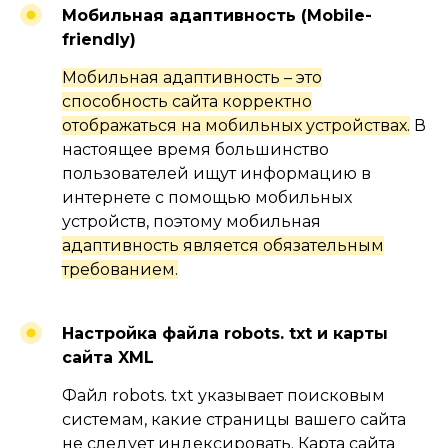
Мобильная адаптивность
(Mobile-
friendly)
Мобильная адаптивность – это
способность сайта корректно
отображаться на мобильных устройствах.
В
настоящее время большинство
пользователей ищут информацию в
интернете с помощью мобильных
устройств, поэтому мобильная
адаптивность является обязательным
требованием.
ИМЕЕМ ХОРОШИЕ
КЕЙСЫ
Настройка файла robots. txt и карты
ПО ПРОДВИЖЕНИЮ
сайта XML
КАК САМИХ ПРОЕКТОВ,
ТАК И ОТДЕЛЬНО
Файл robots. txt указывает поисковым
ИХ САЙТОВ
системам, какие страницы вашего сайта
не следует индексировать. Карта сайта