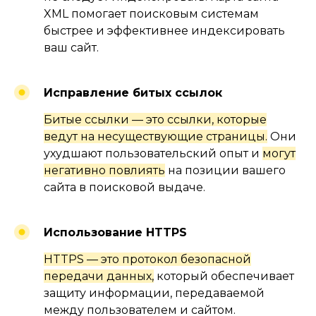
Оставьте заявку
XML помогает поисковым системам
и мы расскажем вам о том, как
быстрее и эффективнее индексировать
сможем помочь с вашим
бизнесом
ваш сайт.
УЗНАТЬ ПОДРОБНЕЕ
Исправление битых ссылок
Битые ссылки — это ссылки, которые
ведут на несуществующие страницы.
Они
ухудшают пользовательский опыт и
могут
#2.2
негативно повлиять
на позиции вашего
БЛОГ
сайта в поисковой выдаче.
Использование HTTPS
HTTPS — это протокол безопасной
передачи данных,
который обеспечивает
защиту информации, передаваемой
между пользователем и сайтом.