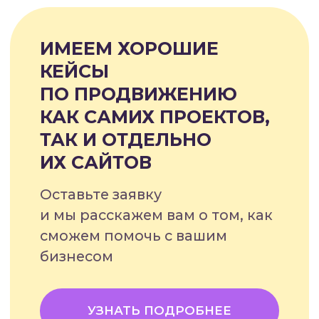
«Это идеальный вариант для
«молодых» сайтов.
С помощью контекстной
рекламы можно сразу
привлечь целевую
аудиторию, заняв первые
строчки специального блока
по определенным ключевым
запросам.»
Денис Воропаев,
основатель
digital-агентства Voropaev Media
Перейти на сайт