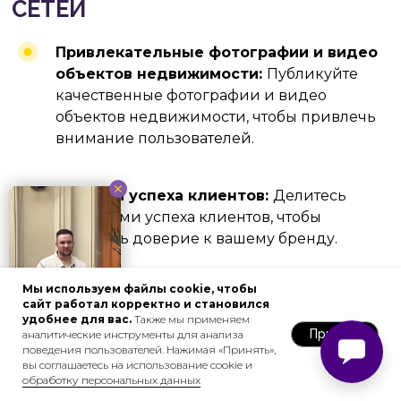
Привлекательные фотографии и видео
объектов недвижимости:
Публикуйте
качественные фотографии и видео
объектов недвижимости, чтобы привлечь
внимание пользователей.
Истории успеха клиентов:
Делитесь
КОРРЕКТНОЕ
историями успеха клиентов, чтобы
ИСПОЛЬЗОВАНИЕ
повысить доверие к вашему бренду.
И ПОДБОР ИНТЕРНЕТ-
ИНСТРУМЕНТОВ
ПОЗВОЛИТ ВАМ
Мы используем файлы cookie, чтобы
Объявления об открытых домах
(Open
ЭФФЕКТИВНО
сайт работал корректно и становился
House)
:
Публикуйте объявления об
удобнее для вас.
Также мы применяем
УПРАВЛЯТЬ
Принять
аналитические инструменты для анализа
открытых домах, чтобы привлечь
РЕКЛАМНЫМИ
поведения пользователей. Нажимая «Принять»,
потенциальных покупателей.
БЮДЖЕТАМИ
вы соглашаетесь на использование cookie и
обработку персональных данных
Давайте познакомимся