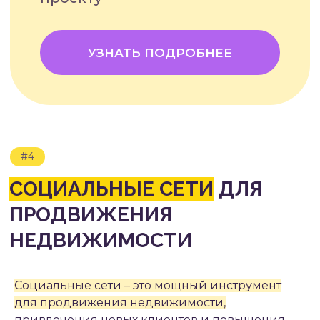
#7.1
GOOGLE ANALYTICS И ЯНДЕКС.
МЕТРИКА
#7.2
Социальные сети – это мощный инструмент
для продвижения недвижимости,
ОТСЛЕЖИВАНИЕ
ЭФФЕКТИВНОСТИ РЕКЛАМНЫХ
привлечения новых клиентов и повышения