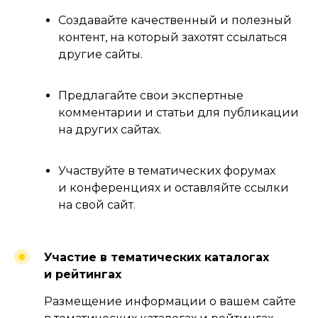
У НАС ХОРОШИЙ
Создавайте качественный и полезный
НАКОПЛЕННЫЙ ОПЫТ
контент, на который захотят ссылаться
В КОМПЛЕКСНОМ
другие сайты.
ПРОДВИЖЕНИИ
ОБЪЕКТОВ
НЕДВИЖИМОСТИ:
Предлагайте свои экспертные
ОТ ЖИЛОГО ФОНДА
комментарии и статьи для публикации
ДО КОММЕРЧЕСКИХ
на других сайтах.
Узнайте подробнее о нашем
опыте.
Участвуйте в тематических форумах
и конференциях и оставляйте ссылки
УЗНАТЬ ПОДРОБНЕЕ
на свой сайт.
Участие в тематических каталогах
и рейтингах
#2
Размещение информации о вашем сайте
КОНТЕНТ-МАРКЕТИНГ
ДЛЯ